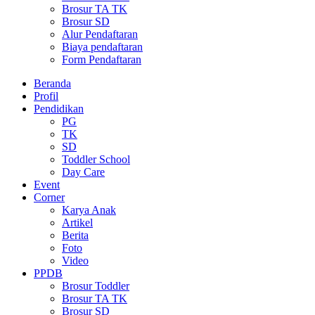
Brosur TA TK
Brosur SD
Alur Pendaftaran
Biaya pendaftaran
Form Pendaftaran
Beranda
Profil
Pendidikan
PG
TK
SD
Toddler School
Day Care
Event
Corner
Karya Anak
Artikel
Berita
Foto
Video
PPDB
Brosur Toddler
Brosur TA TK
Brosur SD