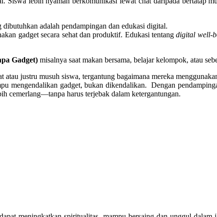
al. Siswa lebih nyaman berkomunikasi lewat chat daripada bertatap 
 dibutuhkan adalah pendampingan dan edukasi digital.
kan gadget secara sehat dan produktif. Edukasi tentang
digital well-
npa Gadget)
misalnya saat makan bersama, belajar kelompok, atau sebe
abat atau justru musuh siswa, tergantung bagaimana mereka menggunaka
mpu mengendalikan gadget, bukan dikendalikan. Dengan pendampingan 
bih cemerlang—tanpa harus terjebak dalam ketergantungan.
 dapat meningkatkan spiritualitas, mampu bersaing dan unggul dal