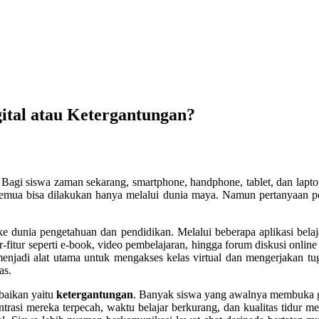
ital atau Ketergantungan?
. Bagi siswa zaman sekarang, smartphone, handphone, tablet, dan laptop
l, semua bisa dilakukan hanya melalui dunia maya. Namun pertanyaan 
 ke dunia pengetahuan dan pendidikan. Melalui beberapa aplikasi bela
fitur seperti e-book, video pembelajaran, hingga forum diskusi online 
njadi alat utama untuk mengakses kelas virtual dan mengerjakan tug
as.
abaikan yaitu
ketergantungan
. Banyak siswa yang awalnya membuka g
sentrasi mereka terpecah, waktu belajar berkurang, dan kualitas tidu