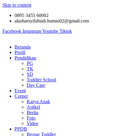
Skip to content
0895 3455 60002
alazharsyifabudi.humas02@gmail.com
Facebook
Instagram
Youtube
Tiktok
Beranda
Profil
Pendidikan
PG
TK
SD
Toddler School
Day Care
Event
Corner
Karya Anak
Artikel
Berita
Foto
Video
PPDB
Brosur Toddler