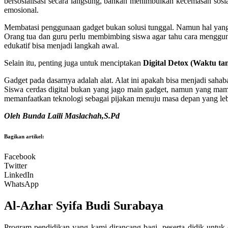
bersosialisasi secara langsung, bahkan menimbulkan kecemasan sosi
emosional.
Membatasi penggunaan gadget bukan solusi tunggal. Namun hal yang
Orang tua dan guru perlu membimbing siswa agar tahu cara mengguna
edukatif bisa menjadi langkah awal.
Selain itu, penting juga untuk menciptakan
Digital Detox (Waktu ta
Gadget pada dasarnya adalah alat. Alat ini apakah bisa menjadi sah
Siswa cerdas digital bukan yang jago main gadget, namun yang ma
memanfaatkan teknologi sebagai pijakan menuju masa depan yang le
Oleh Bunda Laili Maslachah,S.Pd
Bagikan artikel:
Facebook
Twitter
LinkedIn
WhatsApp
Al-Azhar Syifa Budi Surabaya
Program pendidikan yang kami dirancang bagi peserta didik untuk