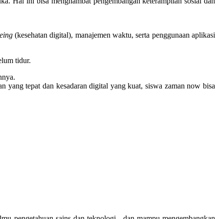
muka. Hal ini bisa menghambat pengembangan keterampilan sosial dan
being
(kesehatan digital), manajemen waktu, serta penggunaan aplikasi
lum tidur.
nnya.
yang tepat dan kesadaran digital yang kuat, siswa zaman now bisa
am ilmu pengetahuan sains dan teknologi, dan mampu mengembangkan