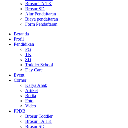
Brosur TA TK
Brosur SD
Alur Pendaftaran
Biaya pendaftaran
Form Pendaftaran
Beranda
Profil
Pendidikan
PG
TK
SD
Toddler School
Day Care
Event
Corner
Karya Anak
Artikel
Berita
Foto
Video
PPDB
Brosur Toddler
Brosur TA TK
Brosur SD