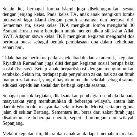
Selain itu, berbagai lomba islami juga diselenggarakan sesuai
dengan jenjang kelas. Pada kelas TA, anak-anak mengikuti lomba
menyanyi lagu islami dengan penuh semangat dan percaya diri.
Sementara itu, siswa kelas TKA mengikuti lomba menghafal 30
Asmaul Husna yang bertujuan untuk mengenalkan sifat-sifat Allah
SWT. Adapun siswa kelas TKB mengikuti kegiatan menghafal doa
berbuka puasa sebagai bentuk pembiasaan doa dalam kehidupan
sehari-hari.
Tidak hanya berfokus pada aspek ibadah dan akademik, kegiatan
Riyadhah Ramadhan juga diisi dengan kegiatan sosial berupa bakti
sosial (baksos). Setiap anak berpartisipasi dengan mengumpulkan
sembako. Selain itu, terdapat pula penyaluran zakat, baik zakat fitrah
maupun zakat maal, yang dibayarkan melalui sekolah sebagai sarana
edukasi kepedulian sosial dan berbagi kepada sesama.
Sebagai puncak kegiatan, dilaksanakan pembagian sembako kepada
masyarakat yang membutuhkan di beberapa wilayah, antara lain
daerah Wonocolo, masyarakat sekitar Bendul Merisi, serta pengguna
jalan di sekitar Bratang. Sementara itu, beras dari zakat fitrah juga
disalurkan ke beberapa daerah, seperti Lamongan dan wilayah
Sepanjang.
Melalui kegiatan ini, diharapkan anak-anak dapat memahami makna