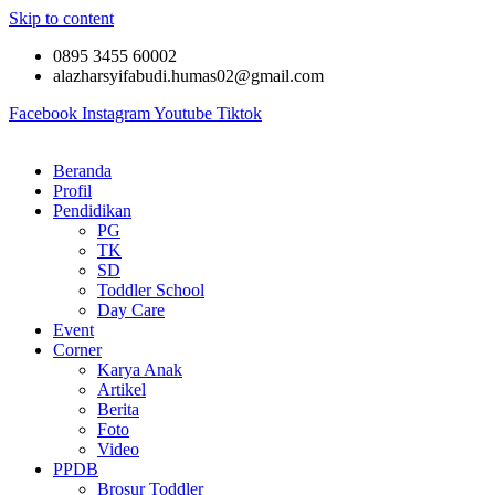
Skip to content
0895 3455 60002
alazharsyifabudi.humas02@gmail.com
Facebook
Instagram
Youtube
Tiktok
Beranda
Profil
Pendidikan
PG
TK
SD
Toddler School
Day Care
Event
Corner
Karya Anak
Artikel
Berita
Foto
Video
PPDB
Brosur Toddler