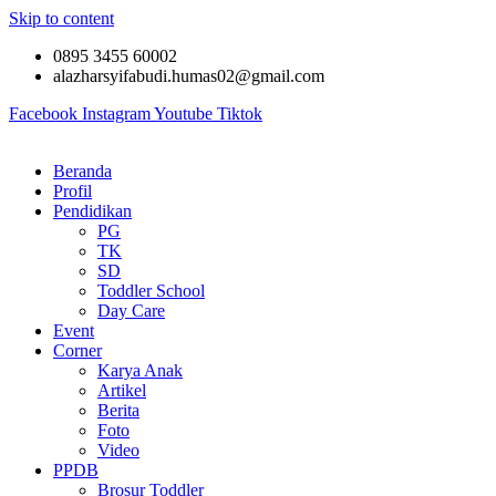
Skip to content
0895 3455 60002
alazharsyifabudi.humas02@gmail.com
Facebook
Instagram
Youtube
Tiktok
Beranda
Profil
Pendidikan
PG
TK
SD
Toddler School
Day Care
Event
Corner
Karya Anak
Artikel
Berita
Foto
Video
PPDB
Brosur Toddler