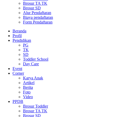
Brosur TA TK
Brosur SD
Alur Pendaftaran
Biaya pendaftaran
Form Pendaftaran
Beranda
Profil
Pendidikan
PG
TK
SD
Toddler School
Day Care
Event
Corner
Karya Anak
Artikel
Berita
Foto
Video
PPDB
Brosur Toddler
Brosur TA TK
Brosur SD